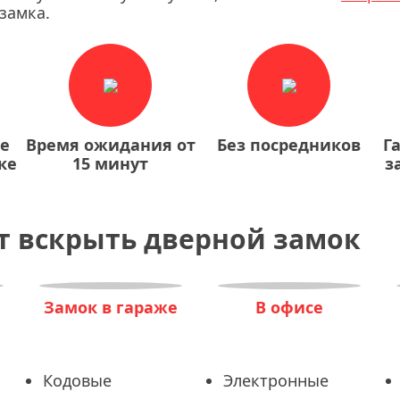
замка.
ие
Время ожидания от
Без посредников
Г
ке
15 минут
з
т вскрыть дверной замок
Замок в гараже
В офисе
Кодовые
Электронные