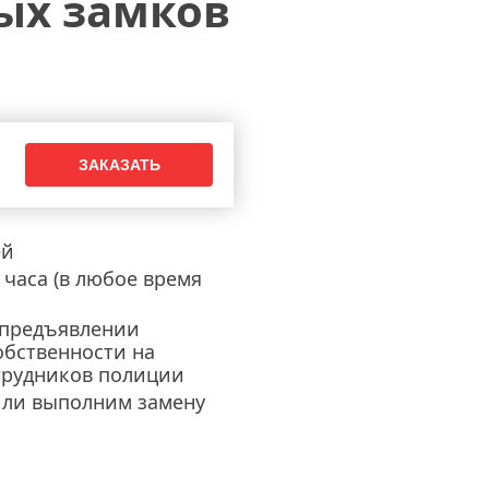
ых замков
ей
часа (в любое время
 предъявлении
обственности на
трудников полиции
или выполним замену