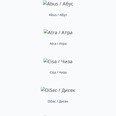
Abus / Абус
Atra / Атра
Cisa / Чиза
DiSec / Дисек