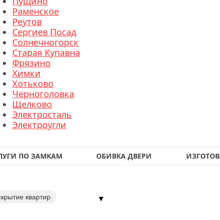
Пущино
Раменское
Реутов
Сергиев Посад
Солнечногорск
Старая Купавна
Фрязино
Химки
Хотьково
Черноголовка
Щелково
Электросталь
Электроугли
ЛУГИ ПО ЗАМКАМ
ОБИВКА ДВЕРИ
ИЗГОТОВ
скрытие квартир
▼
перекодировка замка