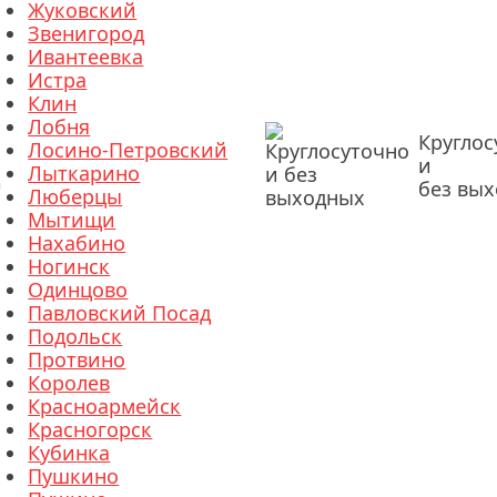
Жуковский
Звенигород
Ивантеевка
Истра
Клин
Лобня
Круглос
Лосино-Петровский
и
Лыткарино
без вы
Люберцы
Мытищи
Нахабино
Ногинск
Одинцово
Павловский Посад
Подольск
Протвино
Королев
Красноармейск
Красногорск
Кубинка
Пушкино