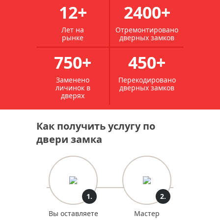
12+
2400+
Лет на
Отремонтировано
рынке
дверных замков
750+
450+
Заменено
Перекодировано
личинок в
дверных замков
дверях
Как получить услугу по
двери замка
1.
2.
Вы оставляете
Мастер