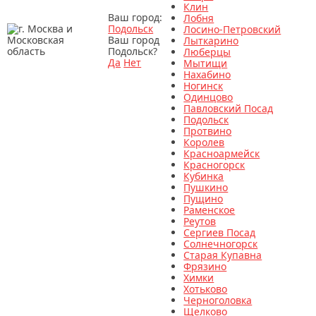
Клин
Ваш город:
Лобня
Подольск
Лосино-Петровский
Ваш город
Лыткарино
Подольск?
Люберцы
Да
Нет
Мытищи
Нахабино
Ногинск
Одинцово
Павловский Посад
Подольск
Протвино
Королев
Красноармейск
Красногорск
Кубинка
Пушкино
Пущино
Раменское
Реутов
Сергиев Посад
Солнечногорск
Старая Купавна
Фрязино
Химки
Хотьково
Черноголовка
Щелково