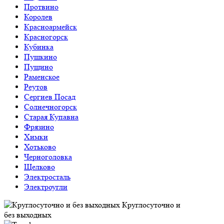
Протвино
Королев
Красноармейск
Красногорск
Кубинка
Пушкино
Пущино
Раменское
Реутов
Сергиев Посад
Солнечногорск
Старая Купавна
Фрязино
Химки
Хотьково
Черноголовка
Щелково
Электросталь
Электроугли
Круглосуточно и
без выходных