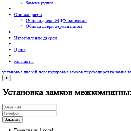
Замена ручки
Обивка двери
Обивка двери МДФ-панелями
Обивка двери дермантином
Изготовление дверей
Цены
Контакты
установка дверей
перекодировка замков
перекодировка замка
з
▼
Установка замков межкомнатных
Гарантия до 1 года!