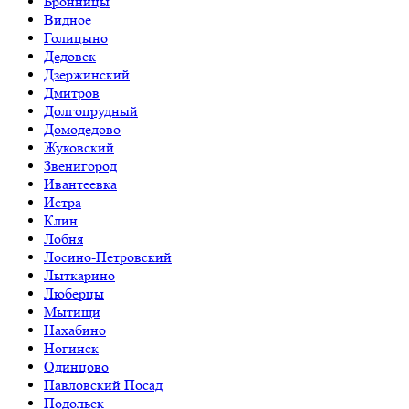
Бронницы
Видное
Голицыно
Дедовск
Дзержинский
Дмитров
Долгопрудный
Домодедово
Жуковский
Звенигород
Ивантеевка
Истра
Клин
Лобня
Лосино-Петровский
Лыткарино
Люберцы
Мытищи
Нахабино
Ногинск
Одинцово
Павловский Посад
Подольск